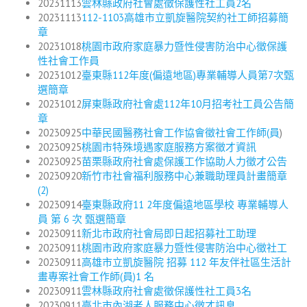
20231113
雲林縣政府社會處徵保護性社工員2名
20231113
112-1103高雄市立凱旋醫院契約社工師招募簡
章
20231018
桃園市政府家庭暴力暨性侵害防治中心徵保護
性社會工作員
20231012
臺東縣112年度(偏遠地區)專業輔導人員第7次甄
選簡章
20231012
屏東縣政府社會處112年10月招考社工員公告簡
章
20230925
中華民國醫務社會工作協會徵社會工作師(員
)
20230925
桃園市特殊境遇家庭服務方案徵才資訊
20230925
苗栗縣政府社會處保護工作協助人力徵才公告
20230920
新竹市社會福利服務中心兼職助理員計畫簡章
(2)
20230914
臺東縣政府11 2年度偏遠地區學校 專業輔導人
員 第 6 次 甄選簡章
20230911
新北市政府社會局即日起招募社工助理
20230911
桃園市政府家庭暴力暨性侵害防治中心徵社工
20230911
高雄市立凱旋醫院 招募 112 年友伴社區生活計
畫專案社會工作師(員)1 名
20230911
雲林縣政府社會處徵保護性社工員3名
20230911
臺北市內湖老人服務中心徵才訊息