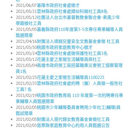
2021/06/07
基隆市政府社會處徵才
2021/05/21
雲林縣政府社會處婦幼科徵社工員8名
2021/05/12
社團法人台北市基督教教會聯合會-乘風少年
學園徵社工員
2021/05/05
嘉義縣政府110年度第3-5次專任專業輔導人員
甄選簡章
2021/04/16
財團法人靖娟兒童安全文教基金會徵 社工員
2021/03/30
桃園市政府家庭教育中心徵才
2021/03/24
雲林縣政府社會處徵保護性社工員3名
2021/03/12
花蓮主愛之家徵生活輔導員與社工
2021/03/04
高雄市政府勞工局招募職業災害勞工個案管理
員1名
2021/02/25
花蓮主愛之家徵生活輔導員1100225
2021/02/23
雲林縣政府社會處約聘（僱）人員徵一般性社
工員7 名
2021/02/19
桃園市政府教育局 110 年度第一次約聘專任專
業輔導人員甄選簡章
2021/02/05
桃園市少年輔導委員會聘用少年社工(輔導)員
甄試簡章
2021/02/05
財團法人現代婦女教育基金會徵社工員
2021/02/03
苗栗縣家庭教育中心約用人員甄選公告