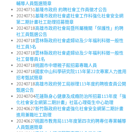
輔導人員甄選簡章
20240731
基隆市政府 約聘社會工作員徵才公告
20240731
基隆市政府社會處社會工作科強化社會安全網
第二期計畫社工助理招募簡章
20240718
高雄市政府社會局暨所屬機關「保護性」約聘
社工員甄選公告
20240718
雲林縣政府社會處婦幼及少年福利科徵一般性
社工員3名
20240718
雲林縣政府社會處婦幼及少年福利科徵一般性
社工督導員1名
20240718
桃園市中壢親子館招募專職人員
20240718
國家中山科學研究院113年第22次專案人力進用
招考甄試簡章
20240718
高雄市政府勞工局辦理113年度約聘檢查員公開
甄選公告
20240704
花蓮縣身心健康及成癮防治所招募113年度「強
化社會安全網第二期計畫」社區心理衛生中心助理
20240627
新竹縣政府社會處強化社會安全網第二期計畫
進用兼職社工助理
20240627
桃園市教育局113年度第四次約聘專任專業輔導
人員甄選簡章