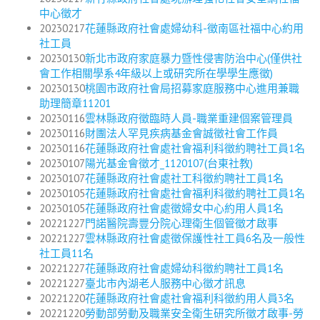
中心徵才
20230217
花蓮縣政府社會處婦幼科-徵南區社福中心約用
社工員
20230130
新北市政府家庭暴力暨性侵害防治中心(僅供社
會工作相關學系4年級以上或研究所在學學生應徵)
20230130
桃園市政府社會局招募家庭服務中心進用兼職
助理簡章11201
20230116
雲林縣政府徵臨時人員-職業重建個案管理員
20230116
財團法人罕見疾病基金會誠徵社會工作員
20230116
花蓮縣政府社會處社會福利科徵約聘社工員1名
20230107
陽光基金會徵才_1120107(台東社教)
20230107
花蓮縣政府社會處社工科徵約聘社工員1名
20230105
花蓮縣政府社會處社會福利科徵約聘社工員1名
20230105
花蓮縣政府社會處徵婦女中心約用人員1名
20221227
門諾醫院壽豐分院心理衛生個管徵才啟事
20221227
雲林縣政府社會處徵保護性社工員6名及一般性
社工員11名
20221227
花蓮縣政府社會處婦幼科徵約聘社工員1名
20221227
臺北市內湖老人服務中心徵才訊息
20221220
花蓮縣政府社會處社會福利科徵約用人員3名
20221220
勞動部勞動及職業安全衛生研究所徵才啟事-勞