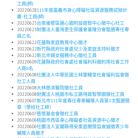
工員(師)
20220628
111年度嘉義市身心障礙社區資源服務試辦計
畫-社工員(師)
20220623
台南後壁區蓮心園附設啟智中心徵中心社工
20220623
財團法人臺灣更生保護會基隆分會甄選專任專
員乙名
20220622
花蓮縣家庭教育中心徵才
20220622
新竹縣政府社會處兒少及家庭支持科徵才
20220622
新北市婦女服務中心徵社工員
20220609
花蓮縣政府社會處社會福利科徵約用社會工作
人員6名
20220608
社團法人中華民國士林靈糧堂社會福利協會徵
社工人員
20220608
大林慈濟醫院徵社工員
20220608
財團法人桃園市私立路得啟智學園徵社工員
20220607
新北市111年度專任專業輔導人員第1次甄選簡
章（學校社工師）
20220607
慈懷基金會徵社工員
20220606
桃園市西區身心障礙者社區資源中心徵才
20220606
社團法人宜蘭縣得安家庭關懷協會誠徵青少年
輔導人員徵才