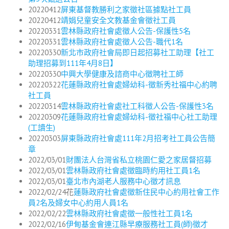
20220412
屏東基督教勝利之家徵社區據點社工員
20220412
靖娟兒童安全文教基金會徵社工員
20220331
雲林縣政府社會處徵人公告-保護性5名
20220331
雲林縣政府社會處徵人公告-職代1名
20220330
新北市政府社會局即日起招募社工助理【社工
助理招募到111年4月8日】
20220330
中興大學健康及諮商中心徵聘社工師
20220322
花蓮縣政府社會處婦幼科-徵新秀社福中心約聘
社工員
20220314
雲林縣政府社會處社工科徵人公告-保護性3名
20220309
花蓮縣政府社會處婦幼科-徵社福中心社工助理
(工讀生)
20220303
屏東縣政府社會處111年2月招考社工員公告簡
章
2022/03/01
財團法人台灣省私立桃園仁愛之家居督招募
2022/03/01
雲林縣政府社會處徵臨時約用社工員1名
2022/03/01
臺北市內湖老人服務中心徵才訊息
2022/02/24花
蓮縣政府社會處徵新住民中心約用社會工作
員2名及婦女中心約用人員1名
2022/02/22
雲林縣政府社會處徵一般性社工員1名
2022/02/16
伊甸基金會連江縣早療服務社工員(師)徵才