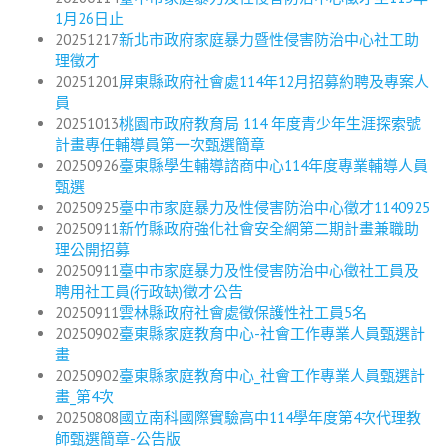
1月26日止
20251217
新北市政府家庭暴力暨性侵害防治中心社工助
理徵才
20251201
屏東縣政府社會處114年12月招募約聘及專案人
員
20251013
桃園市政府教育局 114 年度青少年生涯探索號
計畫專任輔導員第一次甄選簡章
20250926
臺東縣學生輔導諮商中心114年度專業輔導人員
甄選
20250925
臺中市家庭暴力及性侵害防治中心徵才1140925
20250911
新竹縣政府強化社會安全網第二期計畫兼職助
理公開招募
20250911
臺中市家庭暴力及性侵害防治中心徵社工員及
聘用社工員(行政缺)徵才公告
20250911
雲林縣政府社會處徵保護性社工員5名
20250902
臺東縣家庭教育中心-社會工作專業人員甄選計
畫
20250902
臺東縣家庭教育中心_社會工作專業人員甄選計
畫_第4次
20250808
國立南科國際實驗高中114學年度第4次代理教
師甄選簡章-公告版