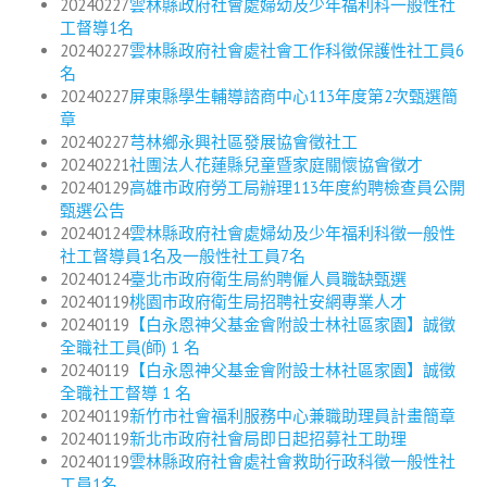
20240227
雲林縣政府社會處婦幼及少年福利科一般性社
工督導1名
20240227
雲林縣政府社會處社會工作科徵保護性社工員6
名
20240227
屏東縣學生輔導諮商中心113年度第2次甄選簡
章
20240227
芎林鄉永興社區發展協會徵社工
20240221
社團法人花蓮縣兒童暨家庭關懷協會徵才
20240129
高雄市政府勞工局辦理113年度約聘檢查員公開
甄選公告
20240124
雲林縣政府社會處婦幼及少年福利科徵一般性
社工督導員1名及一般性社工員7名
20240124
臺北市政府衛生局約聘僱人員職缺甄選
20240119
桃園市政府衛生局招聘社安網專業人才
20240119
【白永恩神父基金會附設士林社區家園】誠徵
全職社工員(師) 1 名
20240119
【白永恩神父基金會附設士林社區家園】誠徵
全職社工督導 1 名
20240119
新竹市社會福利服務中心兼職助理員計畫簡章
20240119
新北市政府社會局即日起招募社工助理
20240119
雲林縣政府社會處社會救助行政科徵一般性社
工員1名