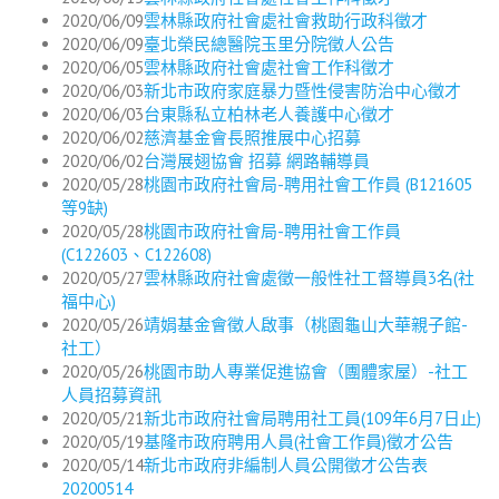
2020/06/09
雲林縣政府社會處社會救助行政科徵才
2020/06/09
臺北榮民總醫院玉里分院徵人公告
2020/06/05
雲林縣政府社會處社會工作科徵才
2020/06/03
新北市政府家庭暴力暨性侵害防治中心徵才
2020/06/03
台東縣私立柏林老人養護中心徵才
2020/06/02
慈濟基金會長照推展中心招募
2020/06/02
台灣展翅協會 招募 網路輔導員
2020/05/28
桃園市政府社會局-聘用社會工作員 (B121605
等9缺)
2020/05/28
桃園市政府社會局-聘用社會工作員
(C122603、C122608)
2020/05/27
雲林縣政府社會處徵一般性社工督導員3名(社
福中心)
2020/05/26
靖娟基金會徵人啟事（桃園龜山大華親子館-
社工）
2020/05/26
桃園市助人專業促進協會（團體家屋）-社工
人員招募資訊
2020/05/21
新北市政府社會局聘用社工員(109年6月7日止)
2020/05/19
基隆市政府聘用人員(社會工作員)徵才公告
2020/05/14
新北市政府非編制人員公開徵才公告表
20200514