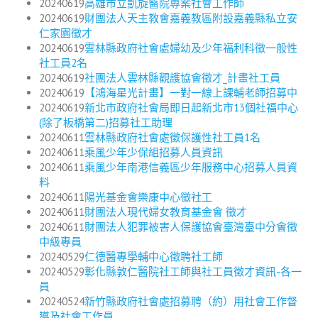
20240619
高雄市立凱旋醫院專案社會工作師
20240619
財團法人天主教會嘉義教區附設嘉義縣私立安
仁家園徵才
20240619
雲林縣政府社會處婦幼及少年福利科徵一般性
社工員2名
20240619
社團法人雲林縣觀護協會徵才_計畫社工員
20240619
【鴻海星光計畫】一對一線上課輔老師招募中
20240619
新北市政府社會局即日起新北市13個社福中心
(除了板橋第二)招募社工助理
20240611
雲林縣政府社會處徵保護性社工員1名
20240611
乘風少年少保組招募人員資訊
20240611
乘風少年南港信義區少年服務中心招募人員資
料
20240611
陽光基金會樂康中心徵社工
20240611
財團法人現代婦女教育基金會 徵才
20240611
財團法人犯罪被害人保護協會臺灣臺中分會徵
中級專員
20240529
仁德醫專學輔中心徵聘社工師
20240529
彰化縣敦仁醫院社工師與社工員徵才資訊-各一
員
20240524
新竹縣政府社會處招募聘（約）用社會工作督
導及社會工作員