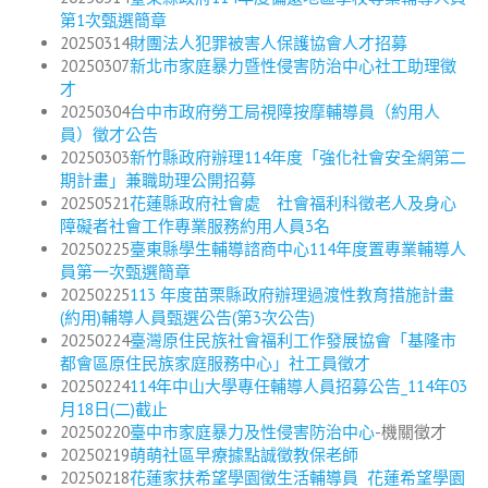
第1次甄選簡章
20250314
財團法人犯罪被害人保護協會人才招募
20250307
新北市家庭暴力暨性侵害防治中心社工助理徵
才
20250304
台中市政府勞工局視障按摩輔導員（約用人
員）徵才公告
20250303
新竹縣政府辦理114年度「強化社會安全網第二
期計畫」兼職助理公開招募
20250521
花蓮縣政府社會處 社會福利科徵老人及身心
障礙者社會工作專業服務約用人員3名
20250225
臺東縣學生輔導諮商中心114年度置專業輔導人
員第一次甄選簡章
20250225
113 年度苗栗縣政府辦理過渡性教育措施計畫
(約用)輔導人員甄選公告(第3次公告)
20250224
臺灣原住民族社會福利工作發展協會「基隆市
都會區原住民族家庭服務中心」社工員徵才
20250224
114年中山大學專任輔導人員招募公告_114年03
月18日(二)截止
20250220
臺中市家庭暴力及性侵害防治中心
-機關徵才
20250219
萌萌社區早療據點誠徵教保老師
20250218
花蓮家扶希望學園徵生活輔導員
花蓮希望學園