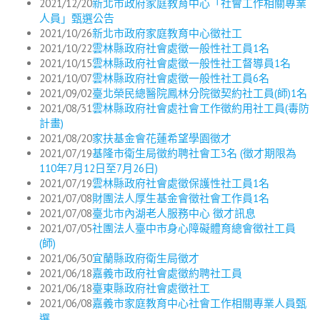
2021/12/20
新北市政府家庭教育中心「社會工作相關專業
人員」甄選公告
2021/10/26
新北市政府家庭教育中心徵社工
2021/10/22
雲林縣政府社會處徵一般性社工員1名
2021/10/15
雲林縣政府社會處徵一般性社工督導員1名
2021/10/07
雲林縣政府社會處徵一般性社工員6名
2021/09/02
臺北榮民總醫院鳳林分院徵契約社工員(師)1名
2021/08/31
雲林縣政府社會處社會工作徵約用社工員(毒防
計畫)
2021/08/20
家扶基金會花蓮希望學園徵才
2021/07/19
基隆市衛生局徵約聘社會工3名 (徵才期限為
110年7月12日至7月26日)
2021/07/19
雲林縣政府社會處徵保護性社工員1名
2021/07/08
財團法人厚生基金會徵社會工作員1名
2021/07/08
臺北市內湖老人服務中心 徵才訊息
2021/07/05
社團法人臺中市身心障礙體育總會徵社工員
(師)
2021/06/30
宜蘭縣政府衛生局徵才
2021/06/18
嘉義市政府社會處徵約聘社工員
2021/06/18
臺東縣政府社會處徵社工
2021/06/08
嘉義市家庭教育中心社會工作相關專業人員甄
選