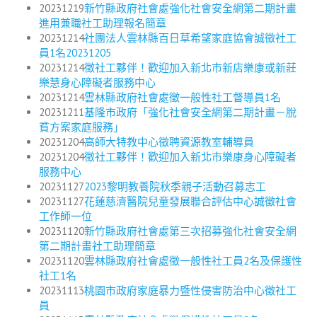
20231219
新竹縣政府社會處強化社會安全網第二期計畫
進用兼職社工助理報名簡章
20231214
社團法人雲林縣百日草希望家庭協會誠徵社工
員1名20231205
20231214
徵社工夥伴！歡迎加入新北市新店樂康或新莊
樂慧身心障礙者服務中心
20231214
雲林縣政府社會處徵一般性社工督導員1名
20231211
基隆市政府「強化社會安全網第二期計畫－脫
貧方案家庭服務」
20231204
高師大特教中心徵聘資源教室輔導員
20231204
徵社工夥伴！歡迎加入新北市樂康身心障礙者
服務中心
20231127
2023黎明教養院秋季親子活動召募志工
20231127
花蓮慈濟醫院兒童發展聯合評估中心誠徵社會
工作師一位
20231120
新竹縣政府社會處第三次招募強化社會安全網
第二期計畫社工助理簡章
20231120
雲林縣政府社會處徵一般性社工員2名及保護性
社工1名
20231113
桃園市政府家庭暴力暨性侵害防治中心徵社工
員