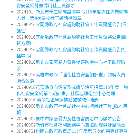
會安全網計畫聘用社工員徵才
20241014
新北市學生輔導諮商中心113年度專任專業輔導
人員－第4次學校社工師甄選簡章
20240916
宜蘭縣政府社會處約聘社會工作員甄選公告(保
護性)
20240916
宜蘭縣政府社會處約聘社會工作員甄選公告(脫
貧方案)
20240916
宜蘭縣政府社會處約聘社會工作員甄選公告
(社
福中心)
20240916
新北市家庭暴力暨性侵害防治中心社工助理徵
才
20240916
高雄市政府「強化社會安全網計畫」約聘人員
聯合甄選
20240916
花蓮縣身心健康及成癮防治所招募113年度「強
化社會安全網第二期計畫」社區心理衛生中心助理
20240916
萌萌社區早療據點誠徵教保老師
20240906
新北市政府社會局社福中心聘用社工員_徵才海
報
20240902
臺中市家庭暴力及性侵害防治中心徵才公告
20240902
新竹市社會福利服務中心兼職助理員計畫簡章
20240731
桃園市政府教育局113年度第五次約聘專任專業