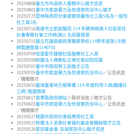
20250808
臺北市內湖老人服務中心徵才訊息
20250801
臺中市家庭暴力及性侵害防治中心徵才
20250725
雲林縣政府社會處徵保護性社工員5名及一般性
社工員2名
20250716
高雄市立凱旋醫院 114 年精神病病人社區居住
計畫專案社會工作師(員)1 名招募簡章
20250715
國立花蓮高級商業職業學校114學年度第1次教
師甄選簡章1140701
20250709
信望愛花蓮徵社區服務社工人員
20250709
財團法人佛教私立禪光育幼院招募
20250707
臺中市政府勞工局徵才公告
20250703
臺中市家庭暴力及性侵害防治中心
／公告訊息
／機關徵才
20250630
臺灣臺東地方檢察署 114 年度約用人員(觀護社
工師) 甄選簡章
20250617
苗栗縣政府網站
＞縣府消息＞徵才公告
20250603
臺中市家庭暴力及性侵害防治中心
／公告訊息
／機關徵才
20250527
桃園市政府社會局聘用社工員
20250527
財團法人至善社會福利基金會職缺徵才公告
20250526
家扶基金會-澎湖家扶中心徵才訊息