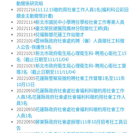
動關係研究組
20221216
111.12.15徵約用社會工作人員1名(福利科公彩回
饋金主動關懷計畫)
20221114
新北市國民中小學聘任學校社會工作專業人員
20221114
臺北榮民總醫院鳳林分院徵社工師(員)
20221114
兒福聯盟花蓮工作站徵才
20221014
雲林縣政府社會處約聘（僱）人員徵社工科徵
人公告-保護性1名
20221013
新北市政府衛生局心理衛生科-聘用心衛社工15
名（截止日期至111/11/04）
20221013
新北市政府衛生局心理衛生科-聘用心衛社工督
導2名（截止日期至111/11/04）
20221005
花蓮縣警察局徵約聘社會工作督導1名至111年
10月13日
20220930
花蓮縣政府社會處社會福利科徵約用社會工作
人員3名花蓮縣政府社會處社會福利科徵約用社會工作人
員3名
20220930
花蓮縣政府社會處社會福利科徵約用社會工作
人員1名
20220930
屏東縣政府社會處辦理111年10月招考社工員公
告