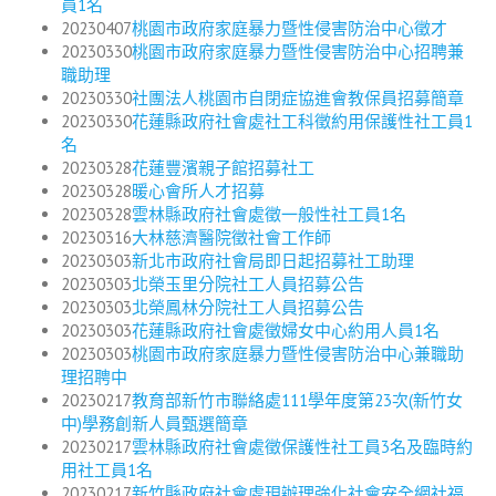
員1名
20230407
桃園市政府家庭暴力暨性侵害防治中心徵才
20230330
桃園市政府家庭暴力暨性侵害防治中心招聘兼
職助理
20230330
社團法人桃園市自閉症協進會教保員招募簡章
20230330
花蓮縣政府社會處社工科徵約用保護性社工員1
名
20230328
花蓮豐濱親子館招募社工
20230328
暖心會所人才招募
20230328
雲林縣政府社會處徵一般性社工員1名
20230316
大林慈濟醫院徵社會工作師
20230303
新北市政府社會局即日起招募社工助理
20230303
北榮玉里分院社工人員招募公告
20230303
北榮鳳林分院社工人員招募公告
20230303
花蓮縣政府社會處徵婦女中心約用人員1名
20230303
桃園市政府家庭暴力暨性侵害防治中心兼職助
理招聘中
20230217
教育部新竹市聯絡處111學年度第23次(新竹女
中)學務創新人員甄選簡章
20230217
雲林縣政府社會處徵保護性社工員3名及臨時約
用社工員1名
20230217
新竹縣政府社會處現辦理強化社會安全網社福