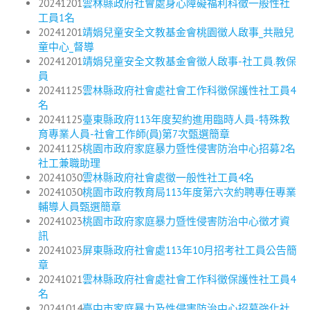
20241201
雲林縣政府社會處身心障礙福利科徵一般性社
工員1名
20241201
靖娟兒童安全文教基金會桃園徵人啟事_共融兒
童中心_督導
20241201
靖娟兒童安全文教基金會徵人啟事-社工員.教保
員
20241125
雲林縣政府社會處社會工作科徵保護性社工員4
名
20241125
臺東縣政府113年度契約進用臨時人員-特殊教
育專業人員-社會工作師(員)第7次甄選簡章
20241125
桃園市政府家庭暴力暨性侵害防治中心招募2名
社工兼職助理
20241030
雲林縣政府社會處徵一般性社工員4名
20241030
桃園市政府教育局113年度第六次約聘專任專業
輔導人員甄選簡章
20241023
桃園市政府家庭暴力暨性侵害防治中心徵才資
訊
20241023
屏東縣政府社會處113年10月招考社工員公告簡
章
20241021
雲林縣政府社會處社會工作科徵保護性社工員4
名
20241014
臺中市家庭暴力及性侵害防治中心招募強化社