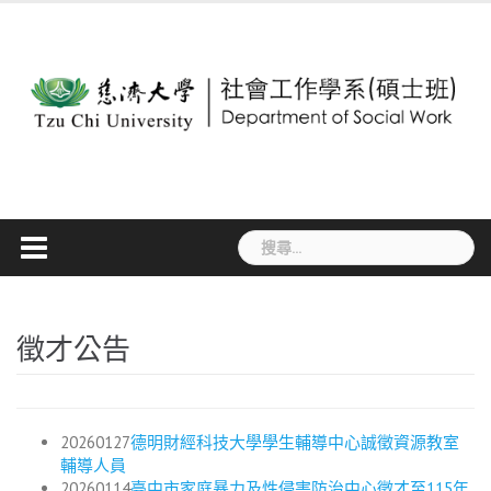
Skip
to
content
搜
尋
關
鍵
字:
徵才公告
20260127
德明財經科技大學學生輔導中心誠徵資源教室
輔導人員
20260114
臺中市家庭暴力及性侵害防治中心徵才至115年