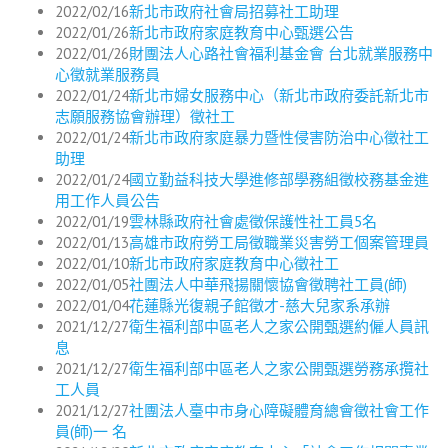
2022/02/16
新北市政府社會局招募社工助理
2022/01/26
新北市政府家庭教育中心甄選公告
2022/01/26
財團法人心路社會福利基金會 台北就業服務中
心徵就業服務員
2022/01/24
新北市婦女服務中心（新北市政府委託新北市
志願服務協會辦理）徵社工
2022/01/24
新北市政府家庭暴力暨性侵害防治中心徵社工
助理
2022/01/24
國立勤益科技大學進修部學務組徵校務基金進
用工作人員公告
2022/01/19
雲林縣政府社會處徵保護性社工員5名
2022/01/13
高雄市政府勞工局徵職業災害勞工個案管理員
2022/01/10
新北市政府家庭教育中心徵社工
2022/01/05
社團法人中華飛揚關懷協會徵聘社工員(師)
2022/01/04
花蓮縣光復親子館徵才-慈大兒家系承辦
2021/12/27
衛生福利部中區老人之家公開甄選約僱人員訊
息
2021/12/27
衛生福利部中區老人之家公開甄選勞務承攬社
工人員
2021/12/27
社團法人臺中市身心障礙體育總會徵社會工作
員(師)一 名