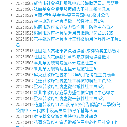
20230607
新竹市社會福利服務中心兼職助理員計畫簡章
20230607
弘毓基金會兒童發展組大甲社工徵才訊息
20230529
宜蘭-伊甸基金會-兒童資源中心徵才公告
20230529
雲林縣政府社會處徵一般性社工員1名
20230529
桃園市政府家庭暴力暨性侵害防治中心徵才
20230523
桃園市政府社會局進用兼職助理簡章11205
20230518
花蓮縣政府社會處社工科徵約用保護性社工員1
名
20230516
社團法人高雄市調色板協會-旗津微笑工坊徵才
20230508
社團法人花蓮縣兒童暨家庭關懷協會徵才
20230508
臺北榮民總醫院鳳林分院徵社工師
20230508
臺北榮民總醫院玉里分院徵社工師
20230505
屏東縣政府社會處112年5月招考社工員簡章
20230502
花蓮縣政府社會處社工科徵約聘社工員2名
20230502
雲林縣政府社會處徵保護性社工員3名
20230419
新北市政府家庭暴力暨性侵害防治中心徵才
20230414
雲林縣政府社會處徵一般性社工員3名
20230414
花蓮縣政府112年度第3次公告偏遠地區學校(萬
榮國中、三民國中及富里國中)專業輔導人員
20230413
家扶基金會澎湖家扶中心徵才訊息
20230413
花蓮縣政府社會處徵新住民中心約用社會工作