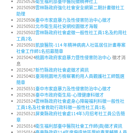
20250526
衛生福利部臺中醫院徵精神社工
20250509
雲林縣政府強化社會安全網第二期計畫徵社工
助理
20250506
臺中市家庭暴力及性侵害防治中心徵才
20250502
北市衛生局社安網校園徵才海報
20250502
雲林縣政府社會處徵一般性社工員1名及約用社
工員2名
20250501
凱旋醫院-114 年精神病病人社區居住計畫專案
社會工作師1名招募簡章
20250424
桃園市政府家庭暴力暨性侵害防治中心
徵才消
息
20250417
新竹縣政府社會處徵才資訊
20250401
臺灣桃園地方檢察署約用人員觀護社工師甄選
簡章
20250331
臺中市家庭暴力及性侵害防治中心徵才
20250326
臺中市政府衛生局-心理健康科徵才
20250324
雲林縣政府社會處身心障礙福利科徵一般性社
工員1名及社會救助行政科徵一般性社工員1名
20250321
屏東縣政府社會處114年3月招考社工員公告簡
章
20250314
衛生福利部臺中醫院社會工作師(員)徵才資訊
20250314
臺東縣政府114年度偏遠地區學校專業輔導人員