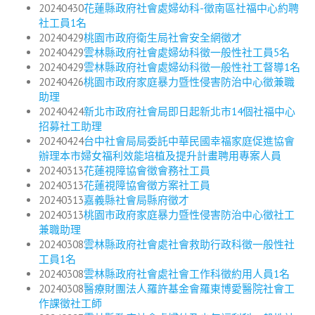
20240430
花蓮縣政府社會處婦幼科-徵南區社福中心約聘
社工員1名
20240429
桃園市政府衛生局社會安全網徵才
20240429
雲林縣政府社會處婦幼科徵一般性社工員5名
20240429
雲林縣政府社會處婦幼科徵一般性社工督導1名
20240426
桃園市政府家庭暴力暨性侵害防治中心徵兼職
助理
20240424
新北市政府社會局即日起新北市14個社福中心
招募社工助理
20240424
台中社會局局委託中華民國幸福家庭促進協會
辦理本市婦女福利效能培植及提升計畫聘用專案人員
20240313
花蓮視障協會徵會務社工員
20240313
花蓮視障協會徵方案社工員
20240313
嘉義縣社會局縣府徵才
20240313
桃園市政府家庭暴力暨性侵害防治中心徵社工
兼職助理
20240308
雲林縣政府社會處社會救助行政科徵一般性社
工員1名
20240308
雲林縣政府社會處社會工作科徵約用人員1名
20240308
醫療財團法人羅許基金會羅東博愛醫院社會工
作課徵社工師