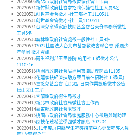
20220606
新北市政府社會局徵暫僱社會工作員
20220531
新竹縣政府社會處招聘保護性社工人員8名
20220531
創世基金會徵才-社工部社工1110511
20220531
創世基金會徵才-社工員1110511
20220531
台灣兒童暨家庭扶助基金會台東分事務所徵社
工員3名
20220530
雲林縣政府社會處徵一般性社工員4名
20220530
2022社團法人台北市基督教教會聯合會-乘風少
年學園 徵才資訊
20220516
衛生福利部玉里醫院 約用社工師徵才公告
1110516
20220516
桃園市政府社會局進用兼職助理簡章11105
20220428
花蓮家扶經濟扶助方案目前在招聘社工師(員)
20220426
喜憨兒基金會_台北區_日間作業設施徵才公告_
松山文山工坊
20220421
宜蘭縣政府衛生局徵才
20220419
新北市政府社會局徵社會工作員
20220414
臺東縣政府社會處徵才
20220413
桃園市政府社會局家庭服務中心徵聘兼職助理
20220413
家扶花蓮希望學園徵才訊息_202204
20220413
111年度屏東縣學生輔導諮商中心專業輔導人員
第3次甄選公告