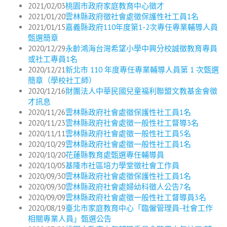
2021/02/03
桃園市政府家庭教育中心徵才
2021/01/20
雲林縣政府徵社會處徵保護性社工員1名
2021/01/15
嘉義縣政府110年度第1-2次專任專業輔導人員
甄選簡章
2020/12/29
永齡鴻海台灣希望小學中興分校誠徵教育專員
或社工專員1名
2020/12/21
新北市 110 年度專任專業輔導人員第 1 次甄選
簡章（學校社工師）
2020/12/16
財團法人中華民國兒童福利聯盟文教基金會徵
才訊息
2020/11/26
雲林縣政府社會處徵保護性社工員1名
2020/11/23
雲林縣政府社會處徵一般性社工督導3名
2020/11/11
雲林縣政府社會處徵一般性社工員5名
2020/10/29
雲林縣政府社會處徵一般性社工員1名
2020/10/20
花蓮縣教育處甄選專任輔導員
2020/10/05
基隆市社區培力學堂徵社會工作員
2020/09/30
雲林縣政府社會處徵保護性社工員1名
2020/09/30
雲林縣政府社會處婦幼科徵人公告7名
2020/09/09
雲林縣政府社會處徵一般性社工督導員3名
2020/08/19
臺北市家庭教育中心「臨僱管理員-社會工作
相關專業人員」甄選公告