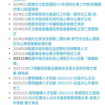
20240112
高雄市立凱旋醫院113年契約社會工作師(含職務
代理人)招募簡章
20240112
雲林縣政府社會處社工科徵一般性社工員1名
20240112
新北市政府衛生局社區心衛中心徵才公告
20240109
桃園市政府少年輔導委員會徵才資訊
20240109
天主教會嘉義教區附設嘉義縣私立安仁家園徵
才
20240108
強化社會安全網第二期計畫-新竹市社區心理衛
生中心聘用兼職助理計畫
20240108
桃園市政府衛生局招聘社安網專業人才
20231228
勵馨基金會台東分事務所徵社工員
20231228
桃園市衛生局社區心理衛生中心招募「兼職助
理」
20231228
113勞動部勞動及職業安全衛生研究所徵才啟
事-關係組
20231221
黎明機構人才招募-20231215-社區中心主任
20231221
黎明機構人才招募-20231215-社區中心作業所
社工
20231221
黎明機構人才招募-20231215-教養院社工督導
20231221
2023社團法人台北市基督教教會聯合會-乘風少
年學園 徵才資訊