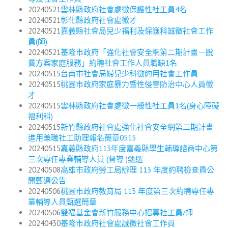
20240521
雲林縣政府社會處徵保護性社工員4名
20240521
彰化縣政府社會處徵才
20240521
嘉義縣社會局兒少福利及保護科誠徵社會工作
員(師)
20240521
基隆市政府「強化社會安全網第二期計畫－脫
貧方案家庭服務」約聘社會工作人員職缺1名
20240515
台南市社會局婦兒少科徵約用社會工作員
20240515
桃園市政府家庭暴力暨性侵害防治中心人員徵
才
20240515
雲林縣政府社會處徵一般性社工員1名(身心障礙
福利科)
20240515
新竹縣政府社會處強化社會安全網第二期計畫
進用兼職社工助理報名簡章0515
20240515
嘉義縣政府113年度嘉義縣學生輔導諮商中心第
三次專任專業輔導人員 (督導 )甄選
20240508
高雄市政府勞工局辦理 113 年度約聘檢查員公
開甄選公告
20240506
桃園市政府教育局 113 年度第三次約聘專任專
業輔導人員甄選簡章
20240506
雙福基金會新竹服務中心招募社工員/師
20240430
基隆市政府社會處誠徵社會工作員