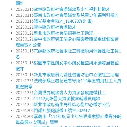
網址
20250213
雲林縣政府社會處婦幼及少年福利科徵才
20250213
臺南市政府社會局婦女及兒童少年福利科徵才
20250213
陽光基金會徵才_1140207(北.東)
20250121
雲林縣政府社會處徵才
20250121
新北市政府社會局招募社工助理
20250121
臺中市政府勞工局身心障礙者職業重建個案管
理員徵才公告
20250115
花蓮縣政府社會處社工科徵約用保護性社工員1
名
20250115
桃園市南區婦女中心婦女權益與永續發展聯盟
徵才
20250115
新北市家庭暴力暨性侵害防治中心徵社工助理
20241231
法務部矯正署花蓮看守所114年度約用社工人員
甄選簡章
20241231
台灣世界展望會人力資源發展處徵社工
20241223
11312元培醫大資源教室輔導員職缺
20241223
新北市政府衛生局社區心衛中心徵才公告
20241206
門諾社服處誠徵工讀生202412
20241201
嘉義市「113年度青少年生涯探索號計畫專任輔
導員第四次甄試」簡章