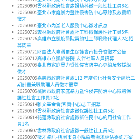
20230804
雲林縣政府社會處婦幼科徵一般性社工員8名
20230801
臺北市家庭暴力暨性侵害防中心專線及救援組
徵才
20230801
臺北市內湖老人服務中心徵才訊息
20230726
雲林縣政府社會處社工科徵保護性社工員3名
20230726
高雄市立凱旋醫院契約社工師職務代理人2名招
募簡章
20230721
財團法人臺灣更生保護會南投分會徵才公告
20230712
高雄市立凱旋醫院_友伴社區人員招募
20230703
臺北市家庭暴力暨性侵害防中心專線及救援組
徵才
20230703
嘉義市政府社會處112 年度強化社會安全網第二
期計畫兼職助理人員徵才簡章
20230703
桃園市政府家庭暴力暨性侵害防治中心徵聘保
護性社會工作員20名
20230614
雅文基金會(宜蘭中心)志工招募
20230614
雲林縣政府社會處徵保護性社工員3名
20230614
花蓮縣政府社會處徵新住民中心約用社會工作
員1名
20230607
雲林縣政府社會處徵一般性社工員6名
20230607
徵才資訊-桃園市身心障礙者需求評估委託方案