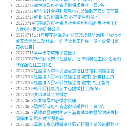
20220727
雲林縣政府社會處徵保護性社工員5名
20220727
新竹市社會福利服務中心兼職助理員計畫簡章
20220727
新北市政府衛生局 心理衛生科徵才
20220714
花蓮縣政府社會處社會福利科徵約用社會工作
人員6名-第2次延長公告
20220713
111年度花蓮縣身心健康及成癮防治所「強化社
會安全網第二期計畫」 約聘社會工作員－徵才公告【第
四次公告】
20220713
臺中市南屯親子館徵才
20220707
新竹縣政府（社會處）招聘約聘社工員1名及約
聘保護性社工員7名
20220707社
團法人中華民國愛加倍社會福利關懷協會
20220707
社團法人雲林縣觀護協會(徵才)-計畫社工員
20220707
社團法人雲林縣觀護協會(徵才)-社工督導
20220704
彰化縣社區資源中心誠徵社工員(師)
20220704
賽珍珠基金會徵才
20220628
新北家暴中心徵才資訊
20220628
雲林縣政府社會處徵保護性社工員5名
20220628
戴德森醫療財團法人嘉義基督教醫院附設再耕
園保康清潔隊-就業服務員
20220628
嘉義市身心障礙者社區式日間作業設施服務-社