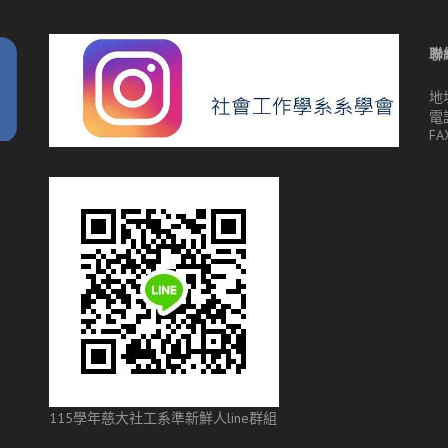
聯
地
電話
FA
115學年慈大社工系準新鮮人line群組