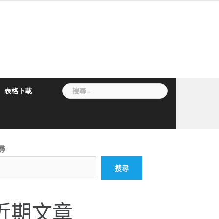
搜
表格下載
尋
關
鍵
字:
尋
搜尋
近期文章