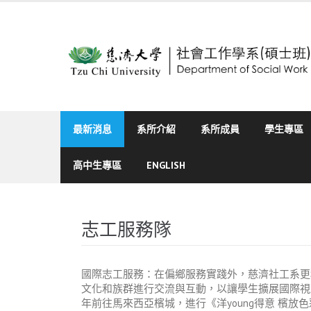
Skip
to
content
最新消息
系所介紹
系所成員
學生專區
高中生專區
ENGLISH
志工服務隊
國際志工服務：在偏鄉服務實踐外，慈濟社工系更
文化和族群進行交流與互動，以讓學生擴展國際視
年前往馬來西亞檳城，進行《洋young得意 檳