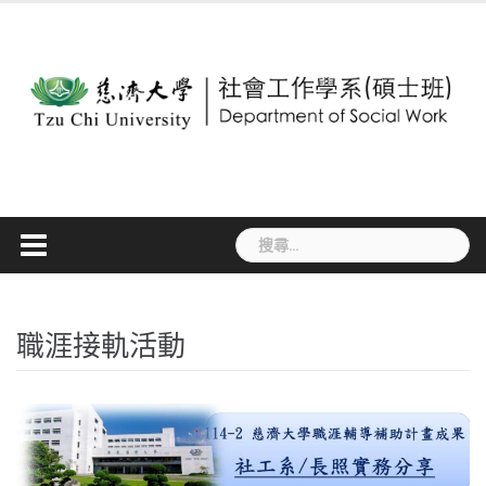
Skip
to
content
搜
尋
關
鍵
字:
職涯接軌活動