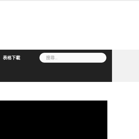
搜
表格下載
尋
關
鍵
字: