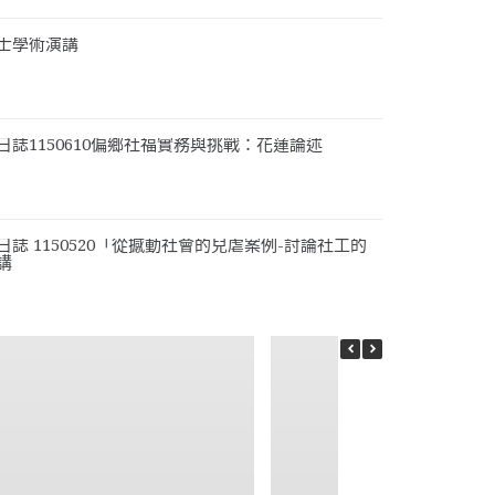
士學術演講
日誌1150610偏鄉社福實務與挑戰：花蓮論述
誌 1150520「從撼動社會的兒虐案例-討論社工的
講