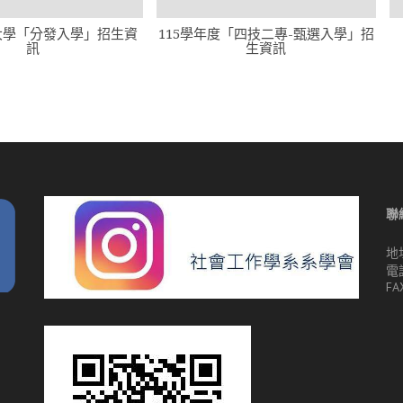
度大學「分發入學」招生資
115學年度「四技二專-甄選入學」招
訊
生資訊
聯
地
電話
FA