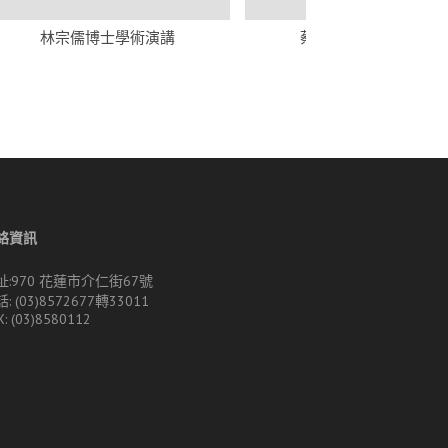
林宗儒博士學術演講
蔡旻倩博士學術演講
絡資訊
址:970 花蓮市介仁街67號
: (03)8572677轉33011
X: (03)8580112