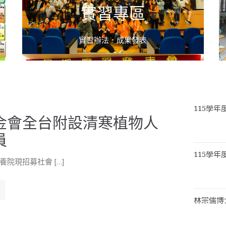
實習專區
實習辦法．成果發表
115學
金會全台附設清寒植物人
員
115學
院現招募社會 […]
林宗儒博