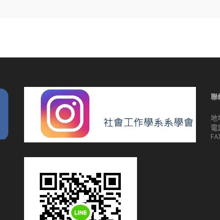
聯
地
電話
FA