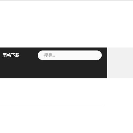
搜
表格下載
尋
關
鍵
字: