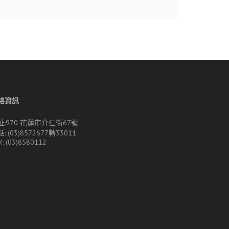
絡資訊
址:970 花蓮市介仁街67號
: (03)8572677轉33011
X: (03)8580112