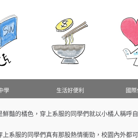
做中學
生活好便利
國際偏
是鮮豔的橘色，穿上系服的同學們就以小橘人稱呼
穿上系服的同學們真有那股熱情衝勁，校園內外都