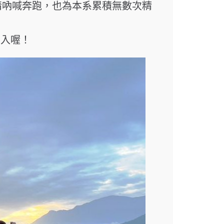
盡情吶喊奔跑，也為本系累積無數次精
加入喔！