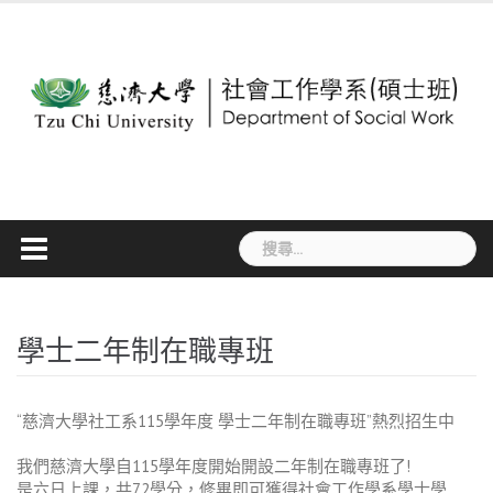
Skip
to
content
搜
尋
關
鍵
字:
學士二年制在職專班
“慈濟大學社工系115學年度 學士二年制在職專班”熱烈招生中
我們慈濟大學自115學年度開始開設二年制在職專班了!
是六日上課，共72學分，修畢即可獲得社會工作學系學士學