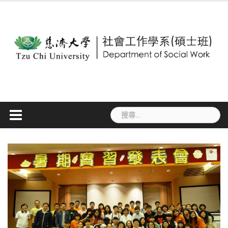
Skip
to
content
搜
尋
關
鍵
字: