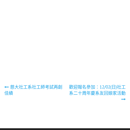
文
慈大社工系社工師考試再創
歡迎報名參加：12/02(日)社工
佳績
系二十周年慶系友回娘家活動
章
導