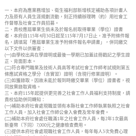
一、本府為應業務增加、衛生福利部新增核定補助各項計畫人
力及原有人員生涯規劃流動，刻正持續辦理聘（約）用社會工
作督導及社會工作員招募。
二、貴校應屆畢業生倘未及於報名前取得畢業（學位）證書
者，本府自115年4月30日起至115年7月17日止，准予附條件報
名，請填寫「應屆畢業生准予附條件報名申請書」，併同繳交
以下文件以供審查：
(一)由學校出具在學證明或最後一學期已加蓋註冊戳記之學生證
正、背面影本。
(二)符合專門職業及技術人員高等考試社會工作師考試規則第五
條應試資格之學分（含實習）證明（含現行修業證明）。
(三)如獲錄取，因故未能於報到時繳交畢業（學位）證書者，視
同放棄錄取資格。
三、本府115年起提供更完善之社會工作人員福利支持制度，請
貴校協助併同轉知：
(一)補助本府社會處現職並領有本縣社會工作師執業執照之社會
工作人員，加入社會工作師公會入會費及常年會費。
(二)補助本府社會處任職滿1年之社會工作人員，每2年1次最高
新臺幣（下同）7,000元之健康檢查費用。
(三)提供本府社會處現職社會工作人員，每年每人3次免費心理