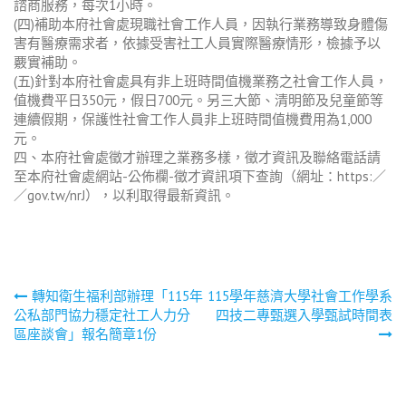
諮商服務，每次1小時。
(四)補助本府社會處現職社會工作人員，因執行業務導致身體傷
害有醫療需求者，依據受害社工人員實際醫療情形，檢據予以
覈實補助。
(五)針對本府社會處具有非上班時間值機業務之社會工作人員，
值機費平日350元，假日700元。另三大節、清明節及兒童節等
連續假期，保護性社會工作人員非上班時間值機費用為1,000
元。
四、本府社會處徵才辦理之業務多樣，徵才資訊及聯絡電話請
至本府社會處網站-公佈欄-徵才資訊項下查詢（網址：https:／
／gov.tw/nrJ），以利取得最新資訊。
文
轉知衛生福利部辦理「115年
115學年慈濟大學社會工作學系
公私部門協力穩定社工人力分
四技二專甄選入學甄試時間表
章
區座談會」報名簡章1份
導