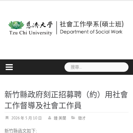
Skip
to
content
搜
尋
關
鍵
字:
新竹縣政府刻正招募聘（約）用社會
工作督導及社會工作員
2026 年 5 月 10 日
鍾 美蘭
徵才
新竹縣函文如下: