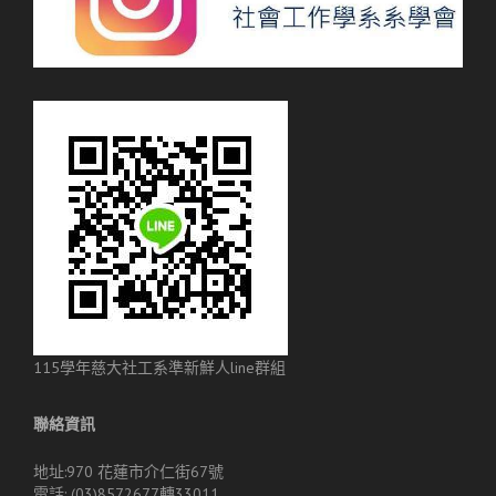
115學年慈大社工系準新鮮人line群組
聯絡資訊
地址:970 花蓮市介仁街67號
電話: (03)8572677轉33011