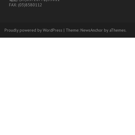
FAX: (03)8580112
Proudly powered by WordPress
|
Theme:
NewsAnchor
by aThemes.