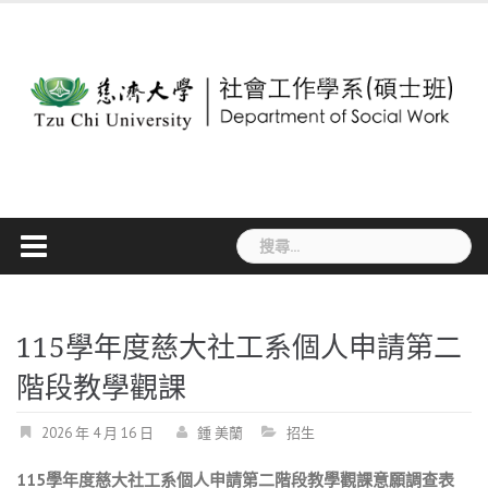
Skip
to
content
搜
尋
關
鍵
字:
115學年度慈大社工系個人申請第二
階段教學觀課
2026 年 4 月 16 日
鍾 美蘭
招生
115
學年度慈大社工系個人申請第二階段教學觀課意願調查表