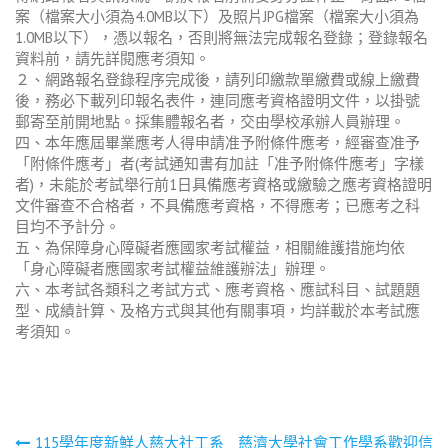
案（檔案大小須為4.0MB以下）及照片JPG檔案（檔案大小須為
1.0MB以下），憑以報名，否則將無法完成報名登錄；登錄報名
資料前，請先詳閱應考須知。
２、網路報名登錄程序完成後，請列印繳款單繳費或線上繳費
後，務必下載列印報名表件，連同應考資格證明文件，以掛號
郵寄至前開地點。採集體報名者，交由學校承辦人員辦理。
四、本年應屆畢業應考人得申請准予附條件應考，經審查准予
「附條件應考」者(考試通知書有加註「准予附條件應考」字樣
者)，未能於考試舉行前1日具備應考資格或繳驗之應考資格證明
文件審查不合格者，不具備應考資格，不得應考；已應考之科
目均不予計分。
五、為保障身心障礙者應國家考試權益，相關維護措施均依
「身心障礙者應國家考試權益維護辦法」辦理。
六、本考試各類科之考試方式、應考資格、應試科目、試題題
型、成績計算、及格方式與其他有關事項，均詳載於本考試應
考須知。
115學年度新鮮人慈大社工系
慈濟大學社會工作學系歡迎信