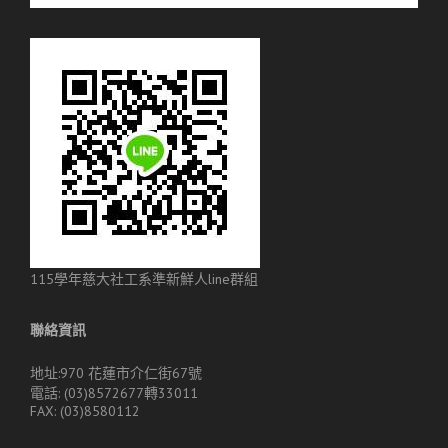
115學年慈大社工系準新鮮人line群組
聯絡資訊
地址:970 花蓮市介仁街67號
電話: (03)8572677轉33011
FAX: (03)8580112