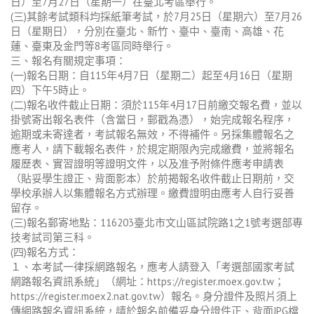
日）至7月27日（星期一）在臺北考區舉行。
(三)其餘考試類科均採紙筆考試，於7月25日（星期六）至7月26
日（星期日），分別在臺北、新竹、臺中、臺南、高雄、花
蓮、臺東及金門等8考區同時舉行。
三、報名有關規定事項：
(一)報名日期：自115年4月7日（星期二）起至4月16日（星期
四）下午5時止。
(二)報名收件截止日期：須於115年4月17日前繳交報名費，並以
掛號寄出報名表件（含當日，郵戳為憑），始完成報名程序，
逾期或未寄達者，考試報名無效，不得補件。另採集體報名之
應考人，請下載報名表件，於規定期限內完成繳費，並將報名
履歷表、實習證明等證明文件，以及准予附條件應考申請表
（貼妥學生證正、背面影本）於前揭報名收件截止日期前，交
學校承辦人以集體報名方式辦理。繳費證明由應考人自行妥善
留存。
(三)報名郵寄地點：116203臺北市文山區試院路1之1號考選部專
技考試司第三科。
(四)報名方式：
１、本考試一律採網路報名，應考人請登入「考選部國家考試
網路報名資訊系統」（網址：https://register.moex.gov.tw；
https://register.moex2.nat.gov.tw）報名。身分證件及照片須上
傳網路報名資訊系統，請於報名前備妥身分證件正、背面JPG檔