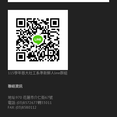
115學年慈大社工系準新鮮人line群組
聯絡資訊
地址:970 花蓮市介仁街67號
電話: (03)8572677轉33011
FAX: (03)8580112