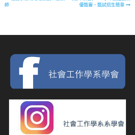
文
師
優甄審、甄試招生簡章
章
導
覽