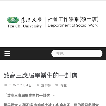
Skip
to
content
搜
尋
關
鍵
字:
致高三應屆畢業生的一封信
2026 年 2 月 4 日
羅 靜嫻
招生
「致高三應屆畢業生的一封信」-
世界很大 花蓮不遠 走進慈大社工系 會有不一樣的看見與機會