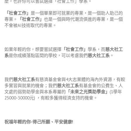
麼，也許你可以嘗試選擇「社會工作」學系。
「社會工作」
是一個畢業即可就業的專業，是一個助人助己的
專業。
「社會工作」
也是一個與時代潮流俱進的專業，是一個
不會被AI技術取代的專業。
如果年輕的你，想要嘗試選擇
「社會工作」
學系，而
慈大社工
系
是你成績落點區間的學校，可以考慮我們
慈大社工系
。
我們
慈大社工系
有慈濟基金會與4大志業體的海內外資源，有較
多實習與就業的機會；我們
慈大社工系
有基金會的公費生、人
文處的弱勢助學金與本系專屬的
「未來之光獎助學金」
(1學年
25000-30000元) ，有較多獲得經濟支持的機會。
祝福年輕的你-得己所願、平安健康!