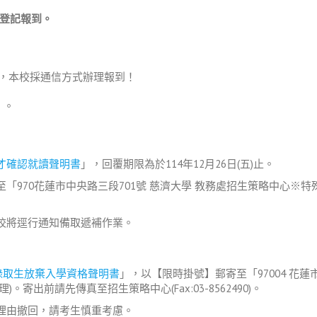
登記報到。
送寄出，本校採通信方式辦理報到！
」。
才確認就讀聲明書
」，回覆期限為於114年12月26日(五)止。
「970花蓮市中央路三段701號 慈濟大學 教務處招生策略中心※特
校將逕行通知備取遞補作業。
錄取生放棄入學資格聲明書
」，以【限時掛號】郵寄至「97004 花蓮
寄出前請先傳真至招生策略中心(Fax:03-8562490)。
理由撤回，請考生慎重考慮。