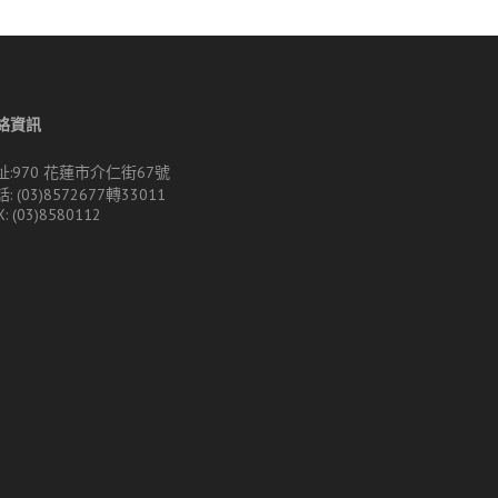
絡資訊
址:970 花蓮市介仁街67號
: (03)8572677轉33011
X: (03)8580112