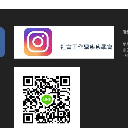
聯
地
電話
FA