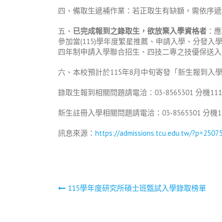
四、備取生遞補作業：若正取生有缺額，需依序遞補
五、
已完成報到之錄取生，欲放棄入學資格者
：應
參加當(115)學年度繁星推薦、申請入學、分
四年制申請入學聯合招生、四技二專之技優保送入
六、本校預計於115年8月中旬寄發「新生報到
錄取生報到相關問題請電洽：03-8565301 分機11105
新生註冊入學相關問題請電洽：03-8565301 分機111
訊息來源：
https://admissions.tcu.edu.tw/?p=2507
文
115學年度研究所碩士班甄試入學錄取榜單
章