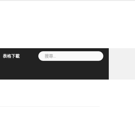
搜
表格下載
尋
關
鍵
字: