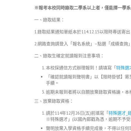
※
報考本校同時錄取二學系以上者，僅能擇一學系
一、錄取結果：
1.錄取結果通知單紙本於114.12.15以限時專
2.網路查詢請登入「報名系統」–點選「成績查詢
二、錄取生確定就讀報到注意事項：
本校採通信方式辦理報到！請填寫「
特殊選
「確認就讀報到聲明書」以【限時掛號】寄至
手續。
逾期未報到者將以自願放棄錄取資格論，本
三、放棄錄取資格：
請於114年12月26日(五)前填寫「
特殊選才_
※特殊選才」(以國內郵戳為憑，逾期不予受理)。
聲明放棄入學資格手續完成後，不得以任何