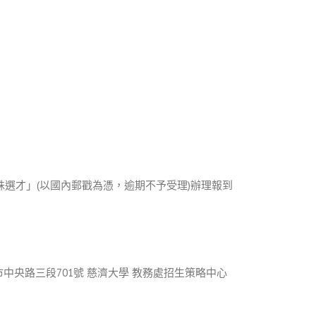
殊選才」(以國內郵戳為憑，逾期不予受理)辦理報到
市中央路三段701號 慈濟大學 教務處招生策略中心