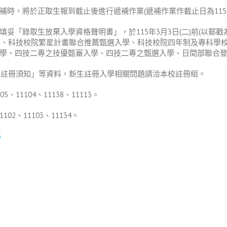
時，將於正取生報到截止後進行遞補作業(遞補作業作截止日為115
填妥「錄取生放棄入學資格聲明書」，於115年3月3日(二)前(以郵
發入學、科技校院繁星計畫聯合推薦甄選入學、科技校院四年制及專科
學、四技二專之技優甄審入學、四技二專之甄選入學、日間部聯合
入學註冊須知」等資料，新生註冊入學相關問題請洽本校註冊組。
、11104、11138、11113。
02、11103、11134。
5