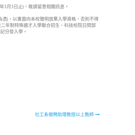
年3月3日止)，敬請留意相關訊息。
戳為憑)，以書面向本校聲明放棄入學資格，否則不得
學校二年制特殊選才入學聯合招生、科技校院日間部
登記分發入學。
社工系徵聘助理教授以上教師