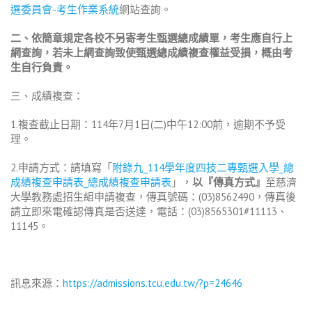
選委員會-考生作業系統
網站查詢。
二、依簡章規定各校不另寄考生甄選總成績單，考生應自行上
網查詢，若未上網查詢致使甄選總成績複查權益受損，概由考
生自行負責。
三、成績複查：
1.複查截止日期：114年7月1日(二)中午12:00前，逾期不予受
理。
2.申請方式：請填寫「
附錄九_114學年度四技二專甄選入學_總
成績複查申請表_總成績複查申請表
」，
以『傳真方式』
至慈濟
大學教務處招生組申請複查，傳真號碼：(03)8562490，傳真後
請立即來電確認傳真是否送達，電話：(03)8565301#11113、
11145。
訊息來源：
https://admissions.tcu.edu.tw/?p=24646