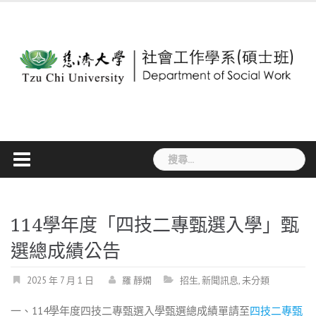
Skip
to
content
搜
尋
關
鍵
字:
114學年度「四技二專甄選入學」甄
選總成績公告
2025 年 7 月 1 日
羅 靜嫻
招生
,
新聞訊息
,
未分類
一、114學年度四技二專甄選入學甄選總成績單請至
四技二專甄