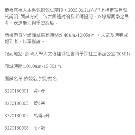
恭喜您進入本系甄選甄試階段，2025.06.21(六)早上指定項⽬甄
試說明: ⾯試⽅式，包含團體討論及老師提問，以瞭解同學之思
考、表達能⼒與學習態度。
請攜帶身分證面試報到時間:9:40a.m.-10:05a.m. ，未能及時完成
報到者，以棄權論。
報到地點: 慈濟大學人文傳播暨社會科學院社工系辦公室(2C301)
面試時間:10:10a.m.-10:50a.m.
面試名單:依報名序號/姓名
8220180001 黃○彥
8220180003 黃○宗
8220180005 馬傅○升
8220180006 吳○穎