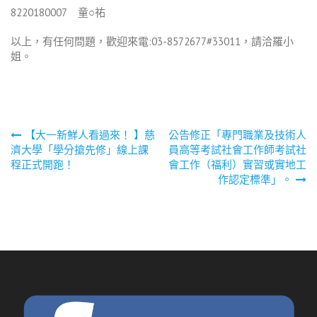
8220180007 童○祐
以上，有任何問題，歡迎來電:03-8572677#33011，請洽羅小
姐。
文
【大一新鮮人看過來！ 】慈
公告修正「專門職業及技術人
濟大學「學分搶先修」線上課
員高等考試社會工作師考試社
章
程正式開跑！
會工作（福利）實習或實地工
作認定標準」。
導
覽