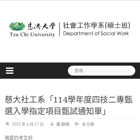
Skip
to
content
搜
尋
關
鍵
字:
慈大社工系「114學年度四技二專甄
選入學指定項目甄試通知單」
2025 年 6 月 17 日
羅 靜嫻
未分類
親愛的考生好: